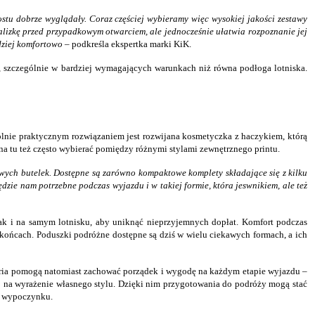
ostu dobrze wyglądały. Coraz częściej wybieramy więc wysokiej jakości zestawy
walizkę przed przypadkowym otwarciem, ale jednocześnie ułatwia rozpoznanie jej
dziej komfortowo
– podkreśla ekspertka marki KiK.
 szczególnie w bardziej wymagających warunkach niż równa podłoga lotniska.
ólnie praktycznym rozwiązaniem jest rozwijana kosmetyczka z haczykiem, którą
na tu też często wybierać pomiędzy różnymi stylami zewnętrznego printu.
owych butelek. Dostępne są zarówno kompaktowe komplety składające się z kilku
dzie nam potrzebne podczas wyjazdu i w takiej formie, która jes
wnikiem, ale też
ak i na samym lotnisku, aby uniknąć nieprzyjemnych dopłat. Komfort podczas
końcach. Poduszki podróżne dostępne są dziś w wielu ciekawych formach, a ich
soria pomogą natomiast zachować porządek i wygodę na każdym etapie wyjazdu –
b na wyrażenie własnego stylu. Dzięki nim przygotowania do podróży mogą stać
o wypoczynku.