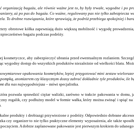
 organizację bagażu, ale równie ważne jest to, by były trwałe, wygodne i po pr
ganizery, aż po pas do bagażu. Co ważne, regulowany pas nie tylko zabezpiecza 
la. To drobne rozwiązania, które sprawiają, że podróż przebiega spokojniej i bar
ztery obrotowe kółka zapewniają dużo większą mobilność i wygodę prowadzenia,
ezpieczeństwo bagażu podczas podróży.
lnej kosmetyczce, aby zabezpieczyć ubrania przed ewentualnym rozlaniem. Szczeg
ując wygodny dostęp do wszystkich produktów niezależnie od wielkości blatu. Moż
pełnowymiarowe opakowania kosmetyków, lepiej przygotować mini zestaw wieloraz
 pompką, atomizerem czy klasycznym dozoy zabrać dokładnie tyle produktów, ile bę
em
t dla nas najwygodniejsza
– mówi specjalistka.
tóra pozwala sprawdzić ciężar walizki, zarówno w trakcie pakowania w domu, j
zny rogalik, czy podłużny model w formie wałka, który można zwinąć i spiąć na 
.
 lokalne produkty i drobiazgi przywiezione z podróży. Odpowiednio dobrane akce
ka czy organizer to nie tylko praktyczne elementy wyposażenia, ale także sposó
rozpoczęciem. A dobrze zaplanowane pakowanie jest pierwszym krokiem do udaneg