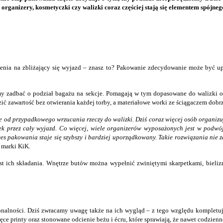
ne organizery, kosmetyczki czy walizki coraz częściej stają się elementem spójne
jenia na zbliżający się wyjazd – znasz to? Pakowanie zdecydowanie może być upo
 zadbać o podział bagażu na sekcje. Pomagają w tym dopasowane do walizki or
ć zawartość bez otwierania każdej torby, a materiałowe worki ze ściągaczem dobr
 od przypadkowego wrzucania rzeczy do walizki. Dziś coraz więcej osób organizuje
 przez cały wyjazd. Co więcej, wiele organizerów wyposażonych jest w podwój
s pakowania staje się szybszy i bardziej uporządkowany. Takie rozwiązania nie 
 marki KiK.
st ich składania. Wnętrze butów można wypełnić zwiniętymi skarpetkami, bielizn
alności. Dziś zwracamy uwagę także na ich wygląd – z tego względu kompletując
e printy oraz stonowane odcienie beżu i écru, które sprawiają, że nawet codzienne 