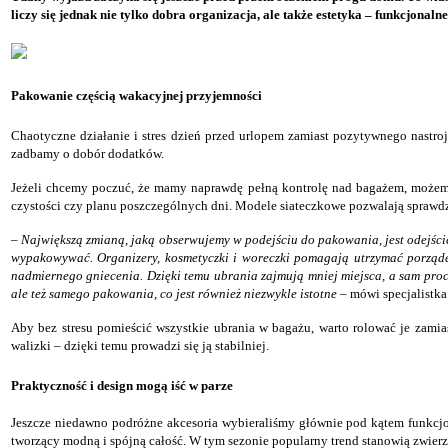
liczy się jednak nie tylko dobra organizacja, ale także estetyka – funkcjonal
Pakowanie częścią wakacyjnej przyjemności
C
haotyczne działanie i stres dzień przed urlopem zamiast pozytywnego nastro
zadbamy o dobór dodatków.
J
eżeli chcemy poczuć, że mamy naprawdę pełną kontrolę nad bagażem, możemy
czystości czy planu poszczególnych dni. Modele siateczkowe pozwalają sprawdzi
– Największą zmianą, jaką obserwujemy w podejściu do pakowania, jest odejście
wypakowywać. Organizery, kosmetyczki i woreczki pomagają utrzymać porządek
nadmiernego gniecenia. Dzięki temu ubrania zajmują mniej miejsca, a sam proce
ale też samego pakowania, co jest również niezwykle istotne –
mówi specjalistka
A
by bez stresu pomieścić wszystkie ubrania w bagażu, warto rolować je zamia
walizki – dzięki temu prowadzi się ją stabilniej.
Praktyczność i design mogą iść w parze
J
eszcze niedawno podróżne akcesoria wybieraliśmy głównie pod kątem funkcjon
tworzący modną i spójną całość. W tym sezonie popularny trend stanowią zwierzęc