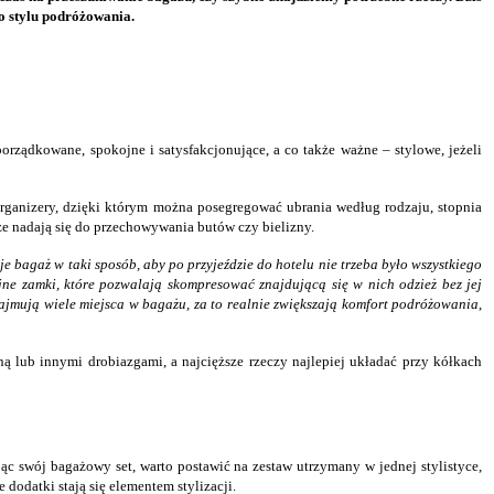
go stylu podróżowania.
rządkowane, spokojne i satysfakcjonujące, a co także ważne – stylowe, jeżeli
ganizery, dzięki którym można posegregować ubrania według rodzaju, stopnia
ze nadają się do przechowywania butów czy bielizny.
 bagaż w taki sposób, aby po przyjeździe do hotelu nie trzeba było wszystkiego
ne zamki, które pozwalają skompresować znajdującą się w nich odzież bez jej
zajmują wiele miejsca w bagażu, za to realnie zwiększają komfort podróżowania,
ą lub innymi drobiazgami, a najcięższe rzeczy najlepiej układać przy kółkach
 swój bagażowy set, warto postawić na zestaw utrzymany w jednej stylistyce,
dodatki stają się elementem stylizacji.