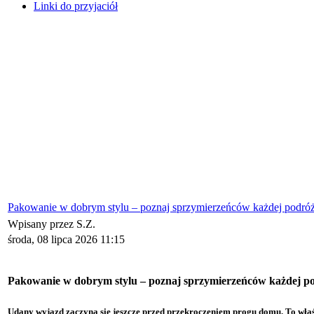
Linki do przyjaciół
Pakowanie w dobrym stylu – poznaj sprzymierzeńców każdej podró
Wpisany przez S.Z.
środa, 08 lipca 2026 11:15
Pakowanie w dobrym stylu – poznaj sprzymierzeńców każdej p
U
dany wyjazd zaczyna się jeszcze przed przekroczeniem progu domu. To właśn