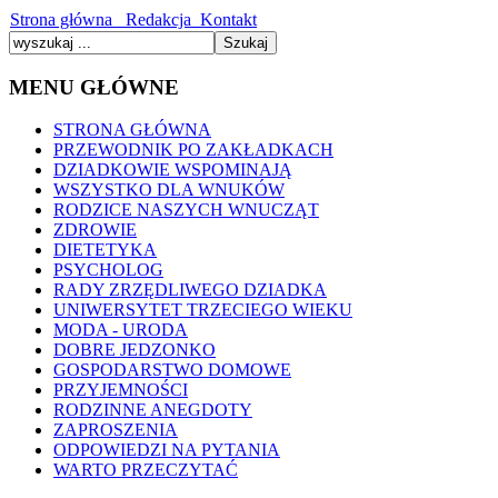
Strona główna
Redakcja
Kontakt
MENU GŁÓWNE
STRONA GŁÓWNA
PRZEWODNIK PO ZAKŁADKACH
DZIADKOWIE WSPOMINAJĄ
WSZYSTKO DLA WNUKÓW
RODZICE NASZYCH WNUCZĄT
ZDROWIE
DIETETYKA
PSYCHOLOG
RADY ZRZĘDLIWEGO DZIADKA
UNIWERSYTET TRZECIEGO WIEKU
MODA - URODA
DOBRE JEDZONKO
GOSPODARSTWO DOMOWE
PRZYJEMNOŚCI
RODZINNE ANEGDOTY
ZAPROSZENIA
ODPOWIEDZI NA PYTANIA
WARTO PRZECZYTAĆ