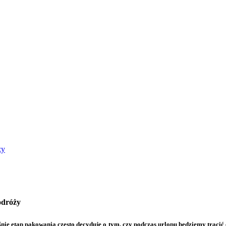
ży
odróży
ie etap pakowania często decyduje o tym, czy podczas urlopu będziemy tracić 