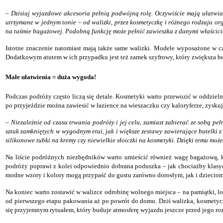
– Dzisiaj wyjazdowe akcesoria pełnią podwójną rolę. Oczywiście mają ułatwiać
utrzymane w jednym tonie – od walizki, przez kosmetyczkę i różnego rodzaju or
na taśmie bagażowej. Podobną funkcję może pełnić zawieszka z danymi właścicie
I
stotne znaczenie natomiast mają także same walizki. Modele wyposażone w c
Dodatkowym atutem w ich przypadku jest też zamek szyfrowy, który zwiększa b
Małe ułatwienia = duża wygoda!
P
odczas podróży często liczą się detale. Kosmetyki warto przewozić w oddzie
po przyjeździe można zawiesić w łazience na wieszaczku czy kaloryferze, zysk
– Niezależnie od czasu trwania podróży i jej celu, zamiast zabierać ze sobą 
sztuk zamkniętych w wygodnym etui, jak i większe zestawy zawierające butelki z
silikonowe tubki na kremy czy niewielkie słoiczki na kosmetyki. Dzięki temu moż
N
a liście podróżnych niezbędników warto umieścić również wagę bagażową, k
podróży poprawi z kolei odpowiednio dobrana poduszka – jak chociażby klasyc
modne wzory i kolory mogą przypaść do gustu zarówno dorosłym, jak i dzieciom
N
a koniec warto zostawić w walizce odrobinę wolnego miejsca – na pamiątki,
od pierwszego etapu pakowania aż po powrót do domu. Dziś walizka, kosmetycz
się przyjemnym rytuałem, który buduje atmosferę wyjazdu jeszcze przed jego 